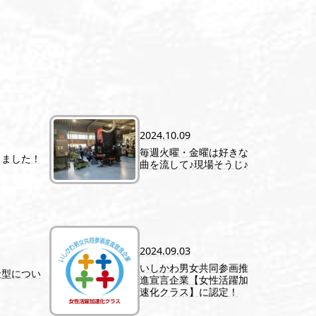
2024.10.09
毎週火曜・金曜は好きな
しました！
曲を流して♪現場そうじ♪
2024.09.03
いしかわ男女共同参画推
金型につい
進宣言企業【女性活躍加
速化クラス】に認定！