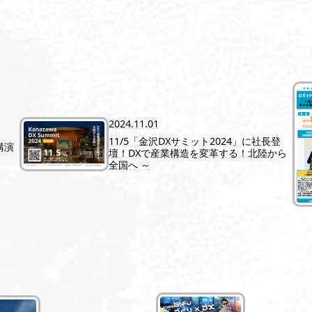
2024.11.01
11/5「金沢DXサミット2024」に社長登
講演
壇！DXで産業構造を変革する！北陸から
全国へ ～