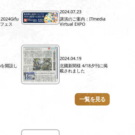
2024.07.23
24Gifu
講演のご案内：ITmedia
Xフェス
Virtual EXPO
2024.04.19
amを開設し
北國新聞様 4/18夕刊に掲
載されました
一覧を見る