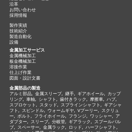
沿革
お問い合わせ
採用情報
製作実績
技術紹介
製造自動化
設備
金属加工サービス
金属機械加工
板金機械加工
溶接作業
仕上げ作業
図面・設計文書
金属部品の製造
アルミ部品
,
金属スリーブ
,
継手
,
ギアホイール
,
カップ
リング
,
車軸
,
シャフト
,
歯付きラック
,
摩擦車
,
ハブ
,
スプロケット
,
スタッド
,
スプラインシャフト
,
ギアシャ
フト
,
スピンドル
,
ウォームギヤ
,
Vプーリー
,
スクリュ
ー
,
ボルト
,
フライホイール
,
フランジ
,
ワッシャー
,
ア
ダプター
,
スリーブ
,
分岐管
,
ギアラック
,
スプールバル
ブ
,
スペーサー
,
金属ラック
,
ロッド
,
ハーフシャフト
,