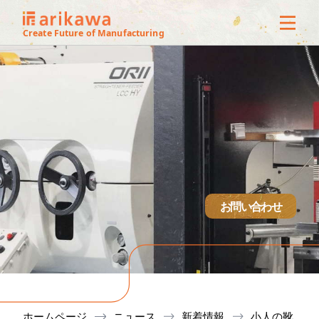
3Dオフ
Create Future of Manufacturing
ス
サービ
製作実
技術紹
お問い合わせ
設備
会社概
ホームページ
ニュース
新着情報
小人の靴