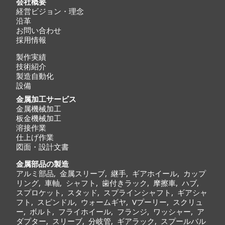
会社概要
経営ビジョン・理念
沿革
お問い合わせ
採用情報
製作実績
技術紹介
製造自動化
設備
金属加工サービス
金属機械加工
板金機械加工
溶接作業
仕上げ作業
図面・設計文書
金属部品の製造
アルミ部品
,
金属スリーブ
,
継手
,
ギアホイール
,
カップ
リング
,
車軸
,
シャフト
,
歯付きラック
,
摩擦車
,
ハブ
,
スプロケット
,
スタッド
,
スプラインシャフト
,
ギアシャ
フト
,
スピンドル
,
ウォームギヤ
,
Vプーリー
,
スクリュ
ー
,
ボルト
,
フライホイール
,
フランジ
,
ワッシャー
,
ア
ダプター
,
スリーブ
,
分岐管
,
ギアラック
,
スプールバル