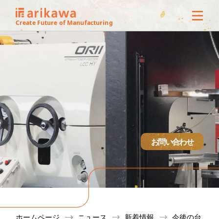
3Dオフ
Create Future of Manufacturing
ス
サービ
製作実
技術紹
お問い合わせ
設備
会社概
ホームページ
ニュース
新着情報
今後の台