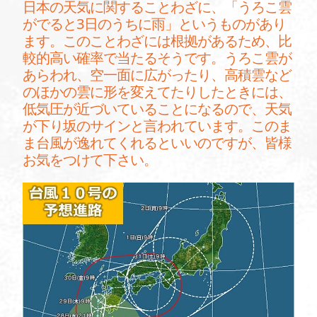
日本の天気に関することわざに、「うろこ雲
がでると3日のうちに雨」というものがあり
ます。このことわざには根拠があるため、比
較的高い確率で当たるそうです。うろこ雲が
あらわれ、空一面に広がったり、高積雲など
のほかの雲に形を変えてたりしたときには、
低気圧が近づいていることになるので、天気
が下り坂のサインと言われています。このま
ま台風が逸れてくれるといいのですが、皆様
お気をつけて下さい。