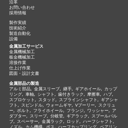
沿革
お問い合わせ
採用情報
製作実績
技術紹介
製造自動化
設備
金属加工サービス
金属機械加工
板金機械加工
溶接作業
仕上げ作業
図面・設計文書
金属部品の製造
アルミ部品
,
金属スリーブ
,
継手
,
ギアホイール
,
カップ
リング
,
車軸
,
シャフト
,
歯付きラック
,
摩擦車
,
ハブ
,
スプロケット
,
スタッド
,
スプラインシャフト
,
ギアシャ
フト
,
スピンドル
,
ウォームギヤ
,
Vプーリー
,
スクリュ
ー
,
ボルト
,
フライホイール
,
フランジ
,
ワッシャー
,
ア
ダプター
,
スリーブ
,
分岐管
,
ギアラック
,
スプールバル
ブ
,
スペーサー
,
金属ラック
,
ロッド
,
ハーフシャフト
,
ノズル
,
カム機構
,
ボス
,
ハーフカップリング
,
ベアリン