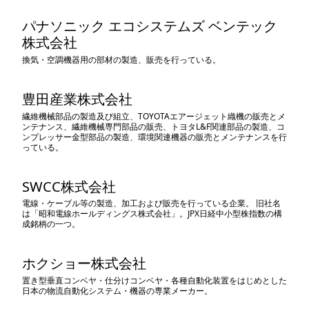
パナソニック エコシステムズ ベンテック
株式会社
換気・空調機器用の部材の製造、販売を行っている。
豊田産業株式会社
繊維機械部品の製造及び組立、TOYOTAエアージェット織機の販売とメ
ンテナンス、繊維機械専門部品の販売、トヨタL&F関連部品の製造、コ
ンプレッサー金型部品の製造、環境関連機器の販売とメンテナンスを行
っている。
SWCC株式会社
電線・ケーブル等の製造、加工および販売を行っている企業。 旧社名
は「昭和電線ホールディングス株式会社」。JPX日経中小型株指数の構
成銘柄の一つ。
ホクショー株式会社
置き型垂直コンベヤ・仕分けコンベヤ・各種自動化装置をはじめとした
日本の物流自動化システム・機器の専業メーカー。