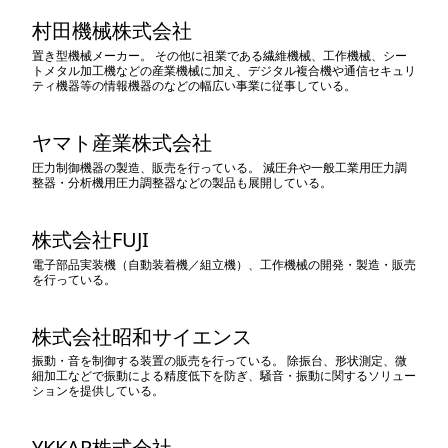
村田機械株式会社
置き型機械メーカー。 その他に祖業である繊維機械、工作機械、シー
トメタル加工機などの産業機械に加え、デジタル複合機や通信セキュリ
ティ機器等の情報機器のなどの幅広い事業に従事している。
ヤマト産業株式会社
圧力制御機器の製造、販売を行っている。 減圧弁や一般工業用圧力調
整器・分析機用圧力調整器などの製品も展開している。
株式会社FUJI
電子部品実装機（自動装着機／組立機）、工作機械の開発・製造・販売
を行っている。
株式会社昭和サイエンス
振動・音を制御する装置の販売を行っている。 除振台、形状測定、微
細加工などで振動による精度低下を防ぎ、騒音・振動に関するソリュー
ションを提供している。
YKKAP株式会社