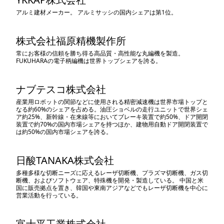
アルミ建材メーカー。 アルミサッシの国内シェアは第1位。
株式会社福原精機製作所
常にお客様の信頼を勝ち得る高品質・高性能な丸編機を製造。
FUKUHARAの電子柄編機は世界トップシェアを誇る。
ナブテスコ株式会社
産業用ロボットの関節などに使用される精密減速機は世界市場トップと
なる約60%のシェアを占める。油圧ショベルの走行ユニットで世界シェ
ア約25%、新幹線・在来線等においてブレーキ装置で約50%、ドア開閉
装置で約70%の国内市場シェアを持つほか、建物用自動ドア開閉装置で
は約50%の国内市場シェアを誇る。
日酸TANAKA株式会社
多種多様な切断ニーズに応えるレーザ切断機、プラズマ切断機、ガス切
断機、およびソフトウェア、特殊機を開発・製造している。 中国と米
国に販売拠点を置き、韓国や東南アジアなどでもレーザ切断機を中心に
営業活動を行っている。
富士平工業株式会社