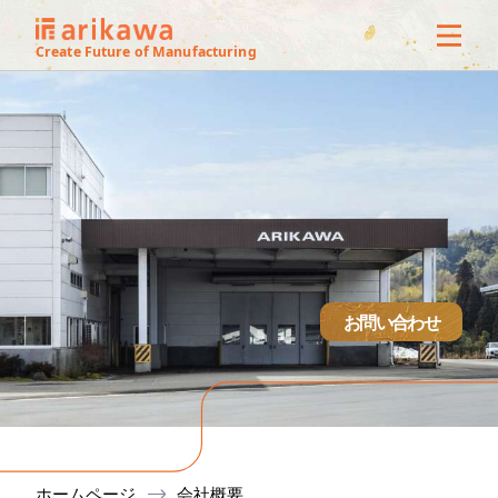
3Dオフ
Create Future of Manufacturing
ス
サービ
製作実
技術紹
お問い合わせ
設備
会社概
ホームページ
会社概要