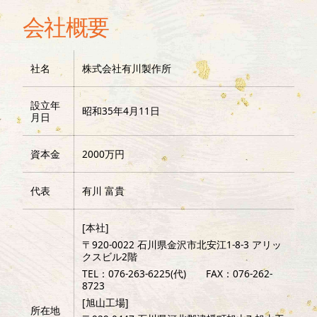
会社概要
社名
株式会社有川製作所
設立年
昭和35年4月11日
月日
資本金
2000万円
代表
有川 富貴
[本社]
〒920-0022 石川県金沢市北安江1-8-3 アリッ
クスビル2階
TEL：076-263-6225(代) FAX：076-262-
8723
[旭山工場]
所在地