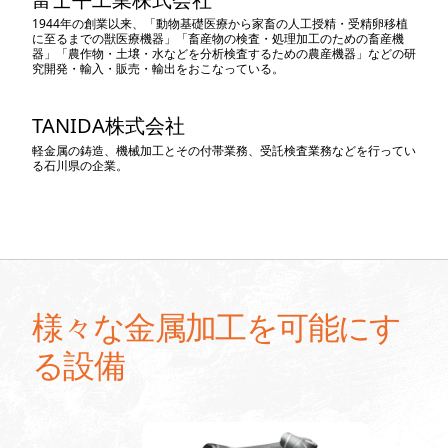
1944年の創業以来、「動物基礎医療から家畜の人工授精・受精卵移植
に至るまでの獣医療機器」「畜産物の検査・処理加工のための畜産機
器」「農作物・土壌・水などを分析検査するための農産機器」などの研
究開発・輸入・販売・輸出をおこなっている。
TANIDA株式会社
軽金属の鋳造、機械加工とその付帯業務、受託検査業務などを行ってい
る石川県の企業。
様々な金属加工を可能にす
る設備