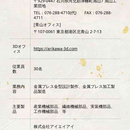
〒929-0447 石川県河北郡津幡町旭山7 旭山工
業団地
TEL：076-288-4710(代) FAX：076-288-
4711
[青山オフィス]
〒107-0061 東京都港区北青山 2-7-13
3Dオフ
https://arikawa-3d.com
ィス
従業員
30名
数
業務内
金属プレス金型設計製作、金属プレス加工製
容
品製造
主要製
産業機械部品、繊維機械部品、実装機部品、
品
工作機械部品 等
株式会社アイエイアイ