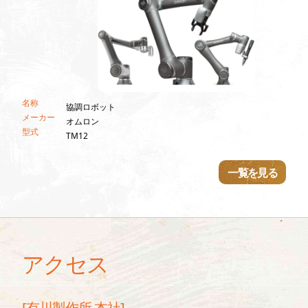
名称
協調ロボット
マシ
メーカー
オムロン
DM
型式
TM12
NV40
一覧を見る
アクセス
[有川製作所 本社]