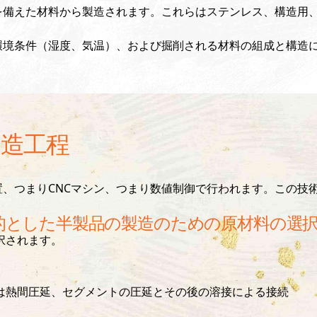
を備えた材料から製造されます。これらはステンレス、構造用
環境条件（湿度、気温）、および掘削される材料の組成と構造
造工程
、つまりCNCマシン、つまり数値制御で行われます。この技
的とした半製品の製造のための原材料の選
択されます。
は熱間圧延、セグメントの圧延とその後の溶接による接続