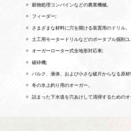
穀物処理コンバインなどの農業機械。
フィーダー;
さまざまな材料に穴を開ける装置用のドリル。
土工用モータードリルなどのポータブル掘削ユ
オーガーローター式全地形対応車;
破砕機;
バルク、液体、および小さな破片からなる原材
冬の氷上釣り用のオーガー。
詰まった下水道を穴あけして清掃するためのオ