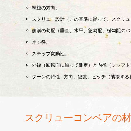
螺旋の方向。
スクリュー設計（この基準に従って、スクリュ
側溝の勾配（垂直、水平、急勾配、緩勾配のバ
ネジ径。
ステップ変動性。
外径（回転面に沿って測定）と内径（シャフト
ターンの特性 - 方向、総数、ピッチ（隣接す
スクリューコンベアの材