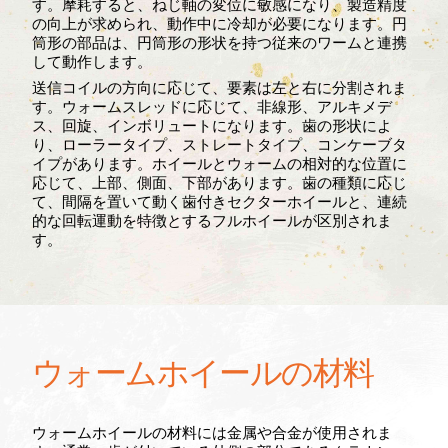
す。摩耗すると、ねじ軸の変位に敏感になり、製造精度
の向上が求められ、動作中に冷却が必要になります。円
筒形の部品は、円筒形の形状を持つ従来のワームと連携
して動作します。
送信コイルの方向に応じて、要素は左と右に分割されま
す。ウォームスレッドに応じて、非線形、アルキメデ
ス、回旋、インボリュートになります。歯の形状によ
り、ローラータイプ、ストレートタイプ、コンケーブタ
イプがあります。ホイールとウォームの相対的な位置に
応じて、上部、側面、下部があります。歯の種類に応じ
て、間隔を置いて動く歯付きセクターホイールと、連続
的な回転運動を特徴とするフルホイールが区別されま
す。
ウォームホイールの材料
ウォームホイールの材料には金属や合金が使用されま