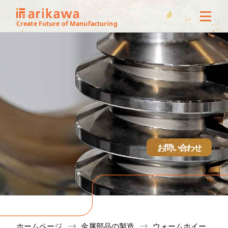
3Dオフ
Create Future of Manufacturing
ス
サービ
製作実
技術紹
お問い合わせ
設備
会社概
ホームページ
金属部品の製造
ウォームホイー