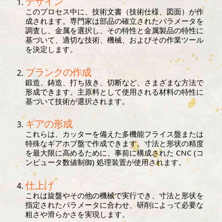
デザイン
このプロセス中に、技術文書（技術仕様、図面）が作
成されます。専門家は部品の確立されたパラメータを
調査し、金属を選択し、その特性と金属製品の特性に
基づいて、適切な技術、機械、およびその作業ツール
を決定します。
ブランクの作成
鍛造、鋳造、打ち抜き、切断など、さまざまな方法で
形成できます。主原料として使用される材料の特性に
基づいて技術が選択されます。
ギアの形成
これらは、カッターを備えた多機能フライス盤または
特殊なギアホブ盤で作成できます。寸法と形状の精度
を最大限に高めるために、事前に構成された CNC (コ
ンピュータ数値制御) 処理装置が使用されます。
仕上げ
これは旋盤やその他の機械で実行でき、寸法と形状を
指定されたパラメータに合わせ、研削によって必要な
粗さや滑らかさを実現します。