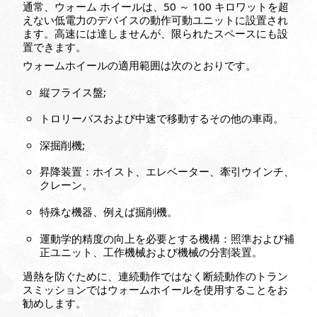
通常、ウォーム ホイールは、50 ～ 100 キロワットを超
えない低電力のデバイスの動作可動ユニットに設置され
ます。高速には達しませんが、限られたスペースにも設
置できます。
ウォームホイールの適用範囲は次のとおりです。
縦フライス盤;
トロリーバスおよび中速で移動するその他の車両。
深掘削機;
昇降装置：ホイスト、エレベーター、牽引ウインチ、
クレーン。
特殊な機器、例えば掘削機。
運動学的精度の向上を必要とする機構：照準および補
正ユニット、工作機械および機械の分割装置。
過熱を防ぐために、連続動作ではなく断続動作のトラン
スミッションではウォームホイールを使用することをお
勧めします。