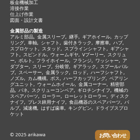
板金機械加工
溶接作業
仕上げ作業
図面・設計文書
金属部品の製造
アルミ部品
,
金属スリーブ
,
継手
,
ギアホイール
,
カップ
リング
,
車軸
,
シャフト
,
歯付きラック
,
摩擦車
,
ハブ
,
スプロケット
,
スタッド
,
スプラインシャフト
,
ギアシャ
フト
,
スピンドル
,
ウォームギヤ
,
Vプーリー
,
スクリュ
ー
,
ボルト
,
フライホイール
,
フランジ
,
ワッシャー
,
ア
ダプター
,
スリーブ
,
分岐管
,
ギアラック
,
スプールバル
ブ
,
スペーサー
,
金属ラック
,
ロッド
,
ハーフシャフト
,
ノズル
,
カム機構
,
ボス
,
ハーフカップリング
,
ベアリン
グユニット
,
ウォームホイール
,
金属コーナー
,
精密部
品
,
バネ
,
スクリューコンベア
,
ギロチンナイフ, 機械の
スペアパーツ, ローラー, ローレットローラー, ディスク
ナイフ, プレス鋏用ナイフ, 食品機器のスペアパーツ, バ
ルブ, 減速機, はすば歯車, キングピン, ドライブスプロ
ケット
© 2025
arikawa
お問い合わせ