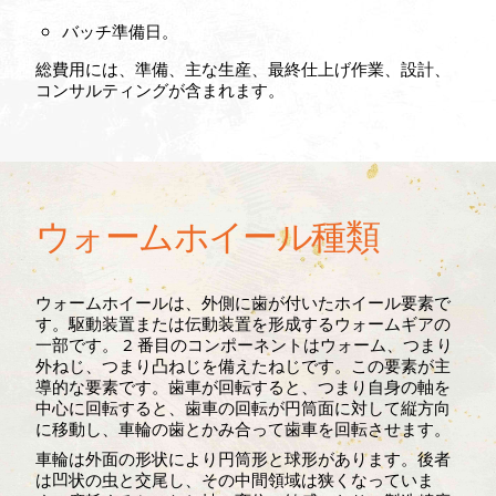
バッチ準備日。
総費用には、準備、主な生産、最終仕上げ作業、設計、
コンサルティングが含まれます。
ウォームホイール種類
ウォームホイールは、外側に歯が付いたホイール要素で
す。駆動装置または伝動装置を形成するウォームギアの
一部です。 2 番目のコンポーネントはウォーム、つまり
外ねじ、つまり凸ねじを備えたねじです。この要素が主
導的な要素です。歯車が回転すると、つまり自身の軸を
中心に回転すると、歯車の回転が円筒面に対して縦方向
に移動し、車輪の歯とかみ合って歯車を回転させます。
車輪は外面の形状により円筒形と球形があります。後者
は凹状の虫と交尾し、その中間領域は狭くなっていま