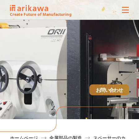
3Dオフ
Create Future of Manufacturing
ス
サービ
製作実
技術紹
お問い合わせ
設備
会社概
ホームページ
金属部品の製造
スペーサーのカ