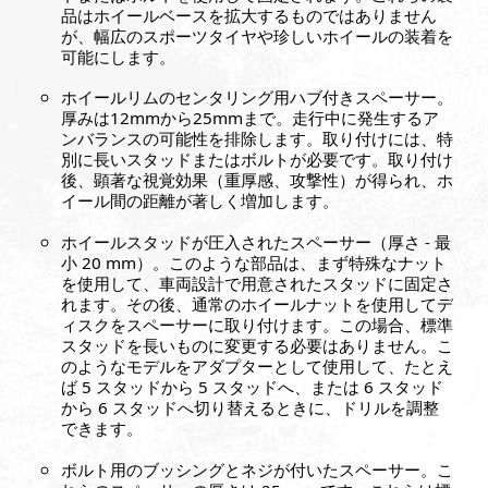
品はホイールベースを拡大するものではありません
が、幅広のスポーツタイヤや珍しいホイールの装着を
可能にします。
ホイールリムのセンタリング用ハブ付きスペーサー。
厚みは12mmから25mmまで。走行中に発生するア
ンバランスの可能性を排除します。取り付けには、特
別に長いスタッドまたはボルトが必要です。取り付け
後、顕著な視覚効果（重厚感、攻撃性）が得られ、ホ
イール間の距離が著しく増加します。
ホイールスタッドが圧入されたスペーサー（厚さ - 最
小 20 mm）。このような部品は、まず特殊なナット
を使用して、車両設計で用意されたスタッドに固定さ
れます。その後、通常のホイールナットを使用してデ
ィスクをスペーサーに取り付けます。この場合、標準
スタッドを長いものに変更する必要はありません。こ
のようなモデルをアダプターとして使用して、たとえ
ば 5 スタッドから 5 スタッドへ、または 6 スタッド
から 6 スタッドへ切り替えるときに、ドリルを調整
できます。
ボルト用のブッシングとネジが付いたスペーサー。こ