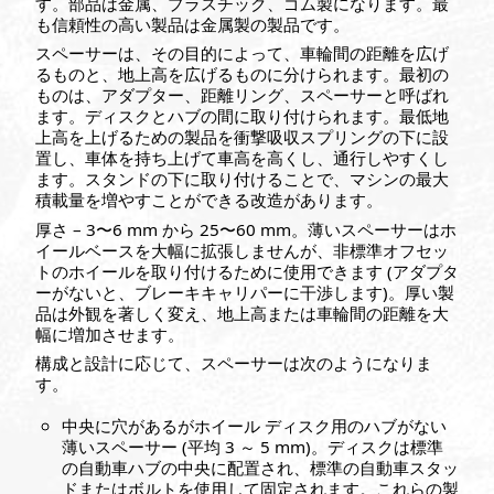
す。部品は金属、プラスチック、ゴム製になります。最
も信頼性の高い製品は金属製の製品です。
スペーサーは、その目的によって、車輪間の距離を広げ
るものと、地上高を広げるものに分けられます。最初の
ものは、アダプター、距離リング、スペーサーと呼ばれ
ます。ディスクとハブの間に取り付けられます。最低地
上高を上げるための製品を衝撃吸収スプリングの下に設
置し、車体を持ち上げて車高を高くし、通行しやすくし
ます。スタンドの下に取り付けることで、マシンの最大
積載量を増やすことができる改造があります。
厚さ – 3〜6 mm から 25〜60 mm。薄いスペーサーはホ
イールベースを大幅に拡張しませんが、非標準オフセッ
トのホイールを取り付けるために使用できます (アダプタ
ーがないと、ブレーキキャリパーに干渉します)。厚い製
品は外観を著しく変え、地上高または車輪間の距離を大
幅に増加させます。
構成と設計に応じて、スペーサーは次のようになりま
す。
中央に穴があるがホイール ディスク用のハブがない
薄いスペーサー (平均 3 ～ 5 mm)。ディスクは標準
の自動車ハブの中央に配置され、標準の自動車スタッ
ドまたはボルトを使用して固定されます。これらの製