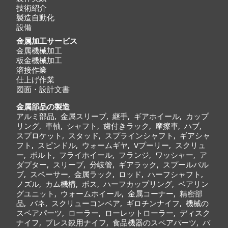
技術紹介
製造自動化
設備
金属加工サービス
金属機械加工
板金機械加工
溶接作業
仕上げ作業
図面・設計文書
金属部品の製造
アルミ部品
,
金属スリーブ
,
継手
,
ギアホイール
,
カップ
リング
,
車軸
,
シャフト
,
歯付きラック
,
摩擦車
,
ハブ
,
スプロケット
,
スタッド
,
スプラインシャフト
,
ギアシャ
フト
,
スピンドル
,
ウォームギヤ
,
Vプーリー
,
スクリュ
ー
,
ボルト
,
フライホイール
,
フランジ
,
ワッシャー
,
ア
ダプター
,
スリーブ
,
分岐管
,
ギアラック
,
スプールバル
ブ
,
スペーサー
,
金属ラック
,
ロッド
,
ハーフシャフト
,
ノズル
,
カム機構
,
ボス
,
ハーフカップリング
,
ベアリン
グユニット
,
ウォームホイール
,
金属コーナー
,
精密部
品
,
バネ
,
スクリューコンベア
,
ギロチンナイフ, 機械の
スペアパーツ, ローラー, ローレットローラー, ディスク
ナイフ, プレス鋏用ナイフ, 食品機器のスペアパーツ, バ