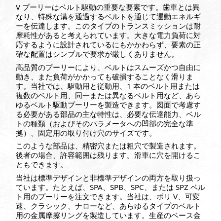
V プーリーはベルト駆動の重要な要素です。歯車とは異
なり、特殊な溝を通過するベルトを通じて運動エネルギ
ーを伝達します。このタイプのトランスミッションは耐
摩耗性があると考えられています。大きな電力負荷に対
応するように設計されているにもかかわらず、要素の正
確な配置はシンプルで要求が厳しくありません。
高品質のプーリーにより、ベルトはスムーズかつ自由に
動き、また負荷がかかっても破損することなく滑りま
す。当社では、駆動用と従動用、1 本のベルト用または
複数のベルト用、同一または異なるベルト用など、あら
ゆるベルト駆動プーリーを製造できます。図面で考慮す
る必要がある部品の主な特性は、必要な伝達能力、ベル
トの種類（およびそのパラメータへの凹部の完全な準
拠）、固定用の取り付け穴のサイズです。
このような部品は、精密穴または粗穴で製造されます。
後者の場合、許容範囲は残ります。滑車に穴を開けるこ
ともできます。
当社は標準デザインと非標準デザインの両方を取り扱っ
ています。たとえば、SPA、SPB、SPC、または SPZ ベル
ト用のプーリーを注文できます。当社は、ポリ V、可変
速、クラシック、ナローなど、あらゆるタイプのベルト
用の金属摩擦リングを製造しています。生産のベース金