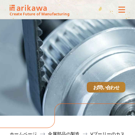
3Dオフ
Create Future of Manufacturing
ス
サービ
製作実
技術紹
お問い合わせ
設備
会社概
ホームページ
金属部品の製造
Vプーリーのカス